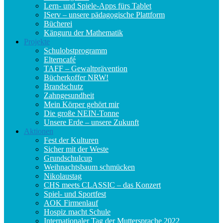
Lern- und Spiele-Apps fürs Tablet
IServ – unsere pädagogische Plattform
Bücherei
Känguru der Mathematik
Projekte
Schulobstprogramm
Elterncafé
TAFF – Gewaltprävention
Bücherkoffer NRW!
Brandschutz
Zahngesundheit
Mein Körper gehört mir
Die große NEIN-Tonne
Unsere Erde – unsere Zukunft
Aktionen
Fest der Kulturen
Sicher mit der Weste
Grundschulcup
Weihnachtsbaum schmücken
Nikolaustag
CHS meets CLASSIC – das Konzert
Spiel- und Sportfest
AOK Firmenlauf
Hospiz macht Schule
Internationaler Tag der Muttersprache 2022