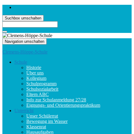
Suchbox umschalten
Search
for:
Navigation umschalten
Clemens-Höppe-Schule
Schule
Historie
Über uns
Kollegium
Schulprogramm
Schulsozialarbeit
Eltern ABC
Info zur Schulanmeldung 27/28
Eignungs- und Orientierungspraktikum
Unterricht
Unser Schülerrat
Bewegung im Wasser
Klassenrat
Hausaufgaben