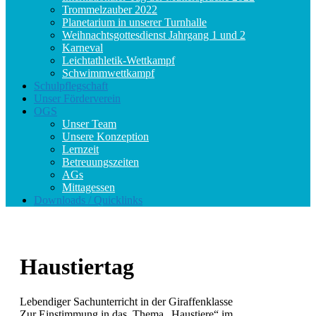
Trommelzauber 2022
Planetarium in unserer Turnhalle
Weihnachtsgottesdienst Jahrgang 1 und 2
Karneval
Leichtathletik-Wettkampf
Schwimmwettkampf
Schulpflegschaft
Unser Förderverein
OGS
Unser Team
Unsere Konzeption
Lernzeit
Betreuungszeiten
AGs
Mittagessen
Downloads / Quicklinks
Haustiertag
Lebendiger Sachunterricht in der Giraffenklasse
Zur Einstimmung in das Thema „Haustiere“ im