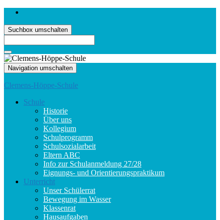
Suchbox umschalten
Search
for:
Navigation umschalten
Clemens-Höppe-Schule
Schule
Historie
Über uns
Kollegium
Schulprogramm
Schulsozialarbeit
Eltern ABC
Info zur Schulanmeldung 27/28
Eignungs- und Orientierungspraktikum
Unterricht
Unser Schülerrat
Bewegung im Wasser
Klassenrat
Hausaufgaben