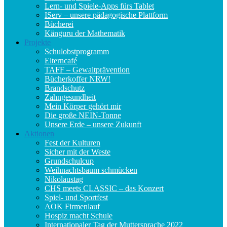
Lern- und Spiele-Apps fürs Tablet
IServ – unsere pädagogische Plattform
Bücherei
Känguru der Mathematik
Projekte
Schulobstprogramm
Elterncafé
TAFF – Gewaltprävention
Bücherkoffer NRW!
Brandschutz
Zahngesundheit
Mein Körper gehört mir
Die große NEIN-Tonne
Unsere Erde – unsere Zukunft
Aktionen
Fest der Kulturen
Sicher mit der Weste
Grundschulcup
Weihnachtsbaum schmücken
Nikolaustag
CHS meets CLASSIC – das Konzert
Spiel- und Sportfest
AOK Firmenlauf
Hospiz macht Schule
Internationaler Tag der Muttersprache 2022